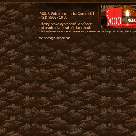
2008 © Soba s.r.o. | soba@soba.sk |
(421) 55/677 19 36
Všetky práva vyhradené. V prípade
nejakých nejasností nás kontaktujte.
Bez udelenia súhlasu nemáte oprávnenie na kopírovanie, alebo p
webdesign © bart.sk