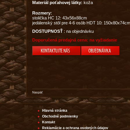
Materiál poťahovej látky:
koža
Rozmery:
stolička HC 12: 43x56x88cm
jedálenský stôl pre 4-6 osôb HDT 10: 150x80x74c
DOSTUPNOSŤ
: na objednávku
Doporučená predajná cena: na vyžiadanie
Naspäť
Hlavná stránka
Obchodné podmienky
Kontakt
Reklamácie a ochrana osobných údajov