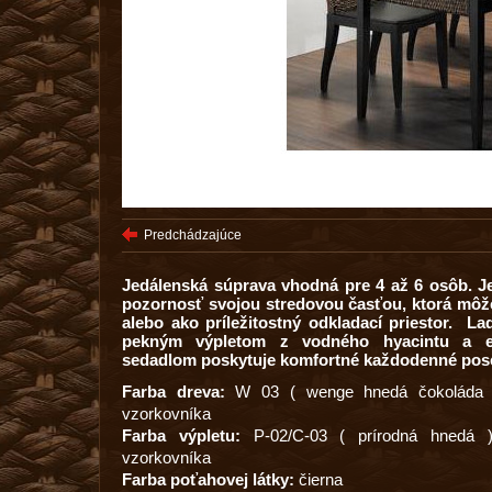
Predchádzajúce
Jedálenská súprava vhodná pre 4 až 6 osôb. Je
pozornosť svojou stredovou časťou, ktorá môže 
alebo ako príležitostný odkladací priestor. Lad
pekným výpletom z vodného hyacintu a e
sedadlom poskytuje komfortné každodenné pos
Farba dreva:
W 03 ( wenge hnedá čokoláda )
vzorkovníka
Farba výpletu:
P-02/C-03 ( prírodná hnedá )
vzorkovníka
Farba poťahovej látky:
čierna